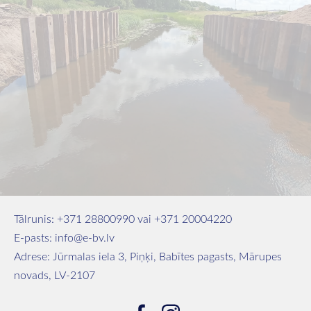
Tālrunis:
+371
28800990 vai
+371 20004220
E-pasts:
info
@e-bv.lv
Adrese: Jūrmalas iela 3, Piņķi, Babītes pagasts, Mārupes
novads, LV-2107