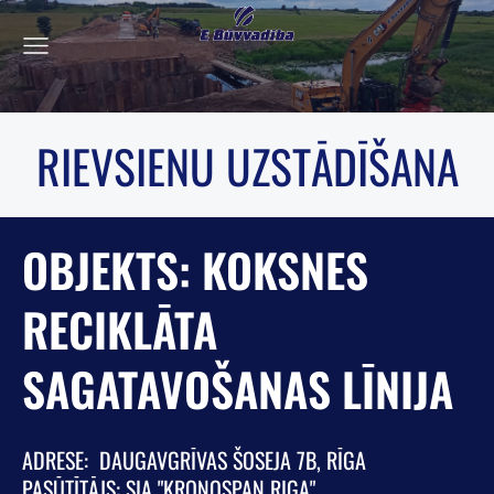
RIEVSIENU UZSTĀDĪŠANA
OBJEKTS: KOKSNES
RECIKLĀTA
SAGATAVOŠANAS LĪNIJA
ADRESE: DAUGAVGRĪVAS ŠOSEJA 7B, RĪGA
PASŪTĪTĀJS: SIA "KRONOSPAN RIGA"