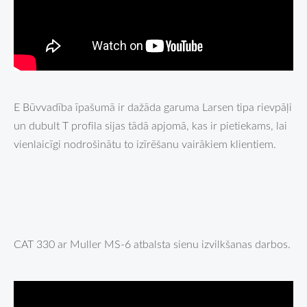
E Būvvadība īpašumā ir dažāda garuma Larsen tipa rievpāļi
un dubult T profila sijas tādā apjomā, kas ir pietiekams, lai
vienlaicīgi nodrošinātu to izīrēšanu vairākiem klientiem.
CAT 330 ar Muller MS-6 atbalsta sienu izvilkšanas darbos.