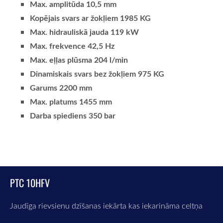
Max. amplitūda 10,5 mm
Kopējais svars ar žokļiem 1985 KG
Max. hidrauliskā jauda 119 kW
Max. frekvence 42,5 Hz
Max. eļļas plūsma 204 l/min
Dinamiskais svars bez žokļiem 975 KG
Garums 2200 mm
Max. platums 1455 mm
Darba spiediens 350 bar
PTC 10HFV
Jaudīga rievsienu dzīšanas iekārta kas iekarināma celtņa