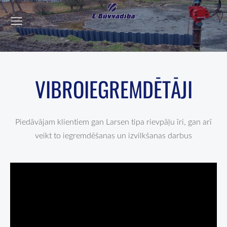
VIBROIEGREMDĒTĀJI
Piedāvājam klientiem gan Larsen tipa rievpāļu īri, gan arī
veikt to iegremdēšanas un izvilkšanas darbus