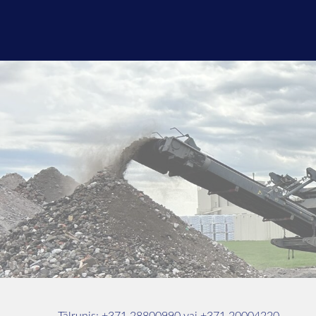
Tālrunis:
+371
28800990 vai
+371 20004220