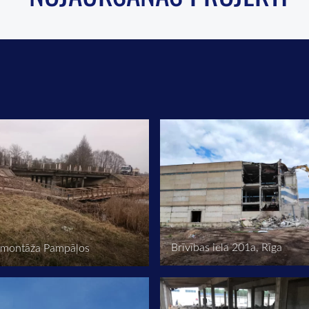
Brīvības iela 201a, Rīga
demontāža Pampāļos