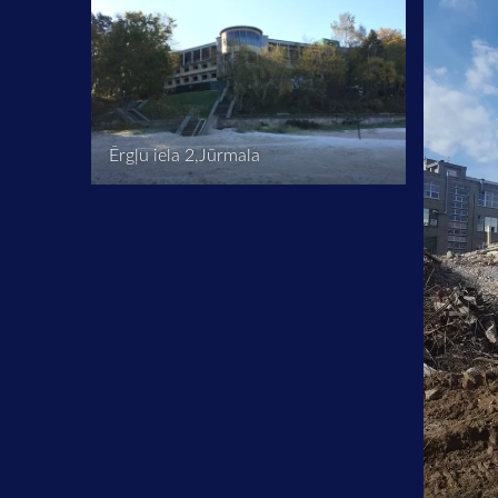
Ērgļu iela 2,Jūrmala