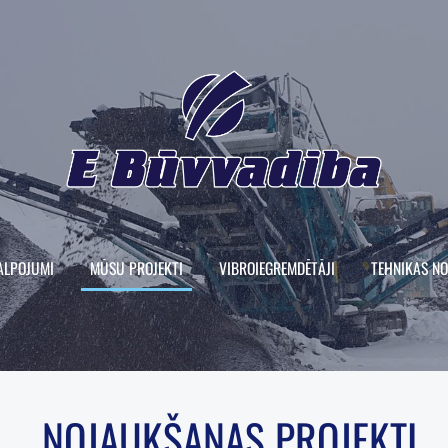
ALPOJUMI
MŪSU PROJEKTI
VIBROIEGREMDĒTĀJI
TEHNIKAS N
NOJAUKŠANAS PROJEKTI